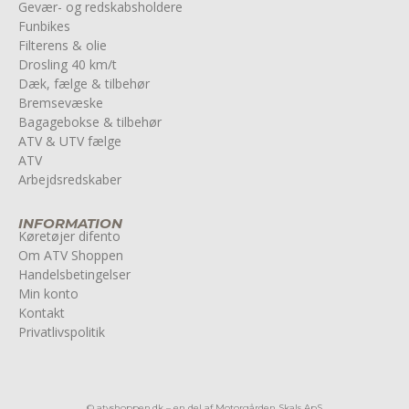
Gevær- og redskabsholdere
Funbikes
Filterens & olie
Drosling 40 km/t
Dæk, fælge & tilbehør
Bremsevæske
Bagagebokse & tilbehør
ATV & UTV fælge
ATV
Arbejdsredskaber
INFORMATION
Køretøjer difento
Om ATV Shoppen
Handelsbetingelser
Min konto
Kontakt
Privatlivspolitik
© atvshoppen.dk – en del af Motorgården Skals ApS