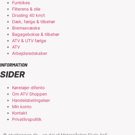
Funbikes
Filterens & olie
Drosling 40 km/t
Dæk, fælge & tilbehør
Bremsevæske
Bagagebokse & tilbehør
ATV & UTV fælge
ATV
Arbejdsredskaber
INFORMATION
SIDER
Køretøjer difento
Om ATV Shoppen
Handelsbetingelser
Min konto
Kontakt
Privatlivspolitik
© atvshoppen.dk – en del af Motorgården Skals ApS