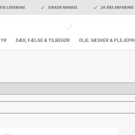
TIG LEVERING
SIKKER HANDEL
20 ÅRS ERFARING
TYR
DÆK, FÆLGE & TILBEHØR
OLIE, VÆSKER & PLEJEP