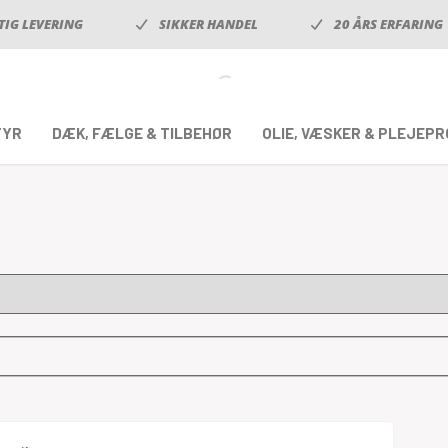
TIG LEVERING
SIKKER HANDEL
20 ÅRS ERFARING
TYR
DÆK, FÆLGE & TILBEHØR
OLIE, VÆSKER & PLEJEP