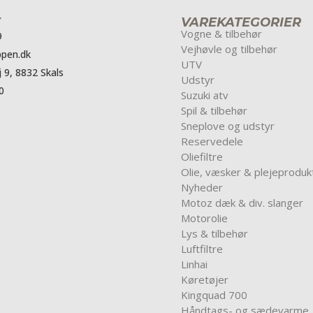
VAREKATEGORIER
Vogne & tilbehør
9
Vejhøvle og tilbehør
pen.dk
UTV
 9, 8832 Skals
Udstyr
0
Suzuki atv
Spil & tilbehør
Sneplove og udstyr
Reservedele
Oliefiltre
Olie, væsker & plejeproduk
Nyheder
Motoz dæk & div. slanger
Motorolie
Lys & tilbehør
Luftfiltre
Linhai
Køretøjer
Kingquad 700
Håndtags- og sædevarme