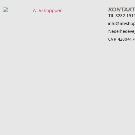
KONTAKT
Tlf. 8282 191
info@atvshop
Nederhedevej
CVR 4200417