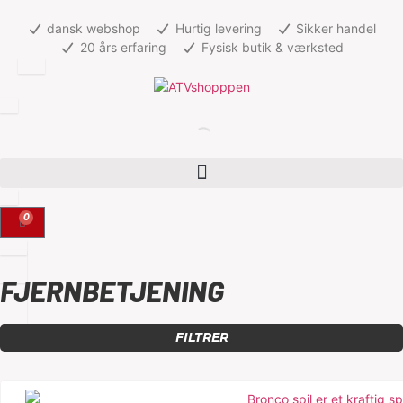
dansk webshop
Hurtig levering
Sikker handel
20 års erfaring
Fysisk butik & værksted
0
FJERNBETJENING
FILTRER