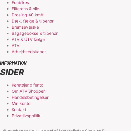
Funbikes
Filterens & olie
Drosling 40 km/t
Dæk, fælge & tilbehør
Bremsevæske
Bagagebokse & tilbehør
ATV & UTV fælge
ATV
Arbejdsredskaber
INFORMATION
SIDER
Køretøjer difento
Om ATV Shoppen
Handelsbetingelser
Min konto
Kontakt
Privatlivspolitik
© atvshoppen.dk – en del af Motorgården Skals ApS