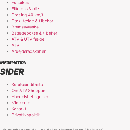
Funbikes
Filterens & olie
Drosling 40 km/t
Dæk, fælge & tilbehør
Bremsevæske
Bagagebokse & tilbehør
ATV & UTV fælge
ATV
Arbejdsredskaber
INFORMATION
SIDER
Køretøjer difento
Om ATV Shoppen
Handelsbetingelser
Min konto
Kontakt
Privatlivspolitik
© atvshoppen.dk – en del af Motorgården Skals ApS