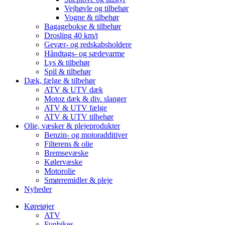
Vejhøvle og tilbehør
Vogne & tilbehør
Bagagebokse & tilbehør
Drosling 40 km/t
Gevær- og redskabsholdere
Håndtags- og sædevarme
Lys & tilbehør
Spil & tilbehør
Dæk, fælge & tilbehør
ATV & UTV dæk
Motoz dæk & div. slanger
ATV & UTV fælge
ATV & UTV tilbehør
Olie, væsker & plejeprodukter
Benzin- og motoradditiver
Filterens & olie
Bremsevæske
Kølervæske
Motorolie
Smørremidler & pleje
Nyheder
Køretøjer
ATV
Funbikes