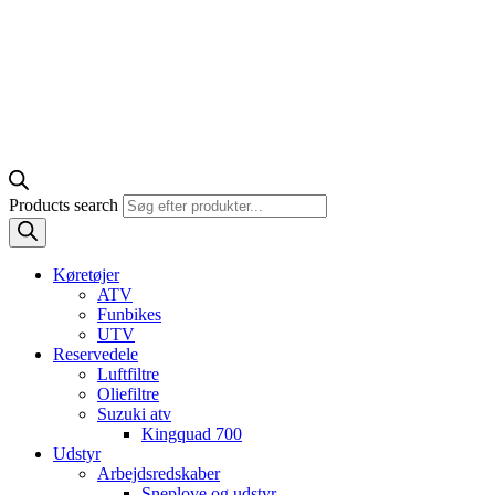
Products search
Køretøjer
ATV
Funbikes
UTV
Reservedele
Luftfiltre
Oliefiltre
Suzuki atv
Kingquad 700
Udstyr
Arbejdsredskaber
Sneplove og udstyr