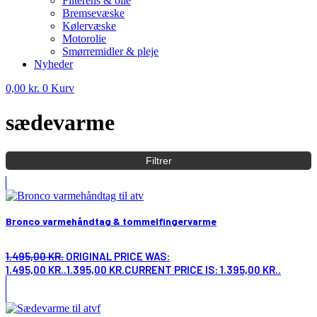
Filterens & olie
Bremsevæske
Kølervæske
Motorolie
Smørremidler & pleje
Nyheder
0,00
kr.
0
Kurv
sædevarme
Filtrer
Bronco varmehåndtag & tommelfingervarme
1.495,00
KR.
ORIGINAL PRICE WAS:
1.495,00 KR..
1.395,00
KR.
CURRENT PRICE IS: 1.395,00 KR..