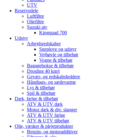
UTV
Reservedele
Luftfiltre
Oliefiltre
Suzuki atv
Kingquad 700
Udstyr
Arbejdsredskaber
Sneplove og udstyr
Vejhøvle og tilbehør
Vogne & tilbehør
Bagagebokse & tilbehør
Drosling 40 km/t
Gevær- og redskabsholdere
Håndtags- og sædevarme
Lys & tilbehør
Spil & tilbehør
Dæk, fælge & tilbehør
ATV & UTV dæk
Motoz dæk & div. slanger
ATV & UTV fælge
ATV & UTV tilbehør
Olie, væsker & plejeprodukter
Benzin- og motoradditiver