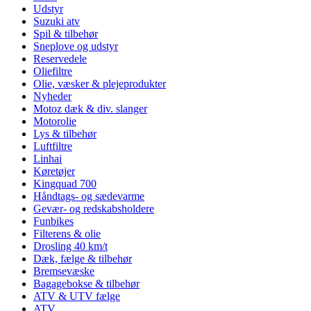
Udstyr
Suzuki atv
Spil & tilbehør
Sneplove og udstyr
Reservedele
Oliefiltre
Olie, væsker & plejeprodukter
Nyheder
Motoz dæk & div. slanger
Motorolie
Lys & tilbehør
Luftfiltre
Linhai
Køretøjer
Kingquad 700
Håndtags- og sædevarme
Gevær- og redskabsholdere
Funbikes
Filterens & olie
Drosling 40 km/t
Dæk, fælge & tilbehør
Bremsevæske
Bagagebokse & tilbehør
ATV & UTV fælge
ATV