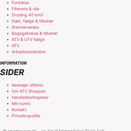
Funbikes
Filterens & olie
Drosling 40 km/t
Dæk, fælge & tilbehør
Bremsevæske
Bagagebokse & tilbehør
ATV & UTV fælge
ATV
Arbejdsredskaber
INFORMATION
SIDER
Køretøjer difento
Om ATV Shoppen
Handelsbetingelser
Min konto
Kontakt
Privatlivspolitik
© atvshoppen.dk – en del af Motorgården Skals ApS