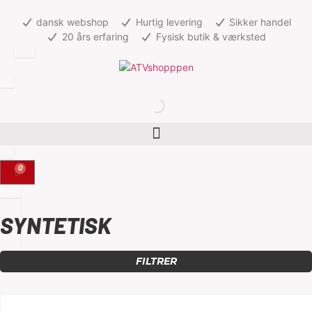
dansk webshop
Hurtig levering
Sikker handel
20 års erfaring
Fysisk butik & værksted
0
SYNTETISK
FILTRER