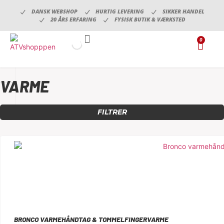
DANSK WEBSHOP
HURTIG LEVERING
SIKKER HANDEL
20 ÅRS ERFARING
FYSISK BUTIK & VÆRKSTED
0
DÆK, FÆLGE & TILBEHØR
OLIE, VÆSKER & PLEJEPRODUKTER
VARME
FILTRER
BRONCO VARMEHÅNDTAG & TOMMELFINGERVARME