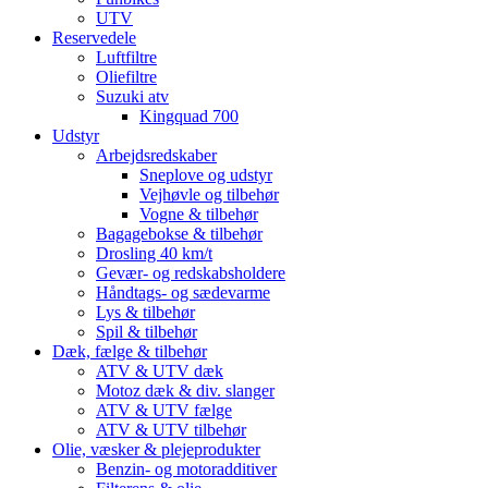
UTV
Reservedele
Luftfiltre
Oliefiltre
Suzuki atv
Kingquad 700
Udstyr
Arbejdsredskaber
Sneplove og udstyr
Vejhøvle og tilbehør
Vogne & tilbehør
Bagagebokse & tilbehør
Drosling 40 km/t
Gevær- og redskabsholdere
Håndtags- og sædevarme
Lys & tilbehør
Spil & tilbehør
Dæk, fælge & tilbehør
ATV & UTV dæk
Motoz dæk & div. slanger
ATV & UTV fælge
ATV & UTV tilbehør
Olie, væsker & plejeprodukter
Benzin- og motoradditiver