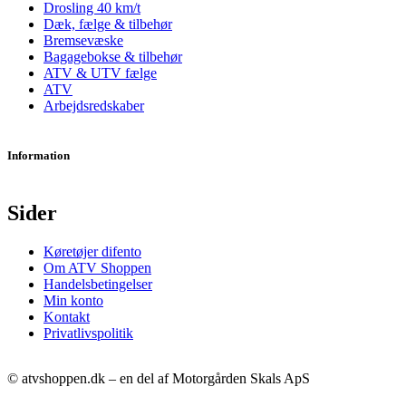
Drosling 40 km/t
Dæk, fælge & tilbehør
Bremsevæske
Bagagebokse & tilbehør
ATV & UTV fælge
ATV
Arbejdsredskaber
Information
Sider
Køretøjer difento
Om ATV Shoppen
Handelsbetingelser
Min konto
Kontakt
Privatlivspolitik
© atvshoppen.dk – en del af Motorgården Skals ApS