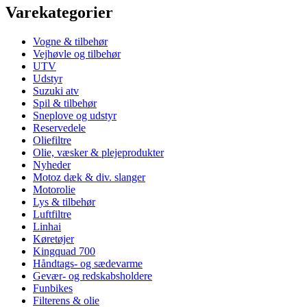
Varekategorier
Vogne & tilbehør
Vejhøvle og tilbehør
UTV
Udstyr
Suzuki atv
Spil & tilbehør
Sneplove og udstyr
Reservedele
Oliefiltre
Olie, væsker & plejeprodukter
Nyheder
Motoz dæk & div. slanger
Motorolie
Lys & tilbehør
Luftfiltre
Linhai
Køretøjer
Kingquad 700
Håndtags- og sædevarme
Gevær- og redskabsholdere
Funbikes
Filterens & olie