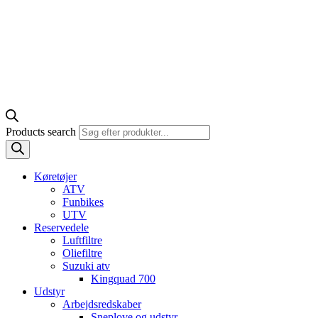
Products search
Køretøjer
ATV
Funbikes
UTV
Reservedele
Luftfiltre
Oliefiltre
Suzuki atv
Kingquad 700
Udstyr
Arbejdsredskaber
Sneplove og udstyr