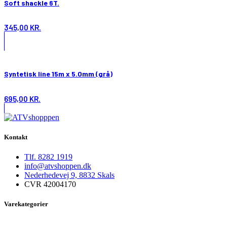
Soft shackle 6T.
345,00
KR.
Syntetisk line 15m x 5.0mm (grå)
695,00
KR.
Kontakt
Tlf. 8282 1919
info@atvshoppen.dk
Nederhedevej 9, 8832 Skals
CVR 42004170
Varekategorier