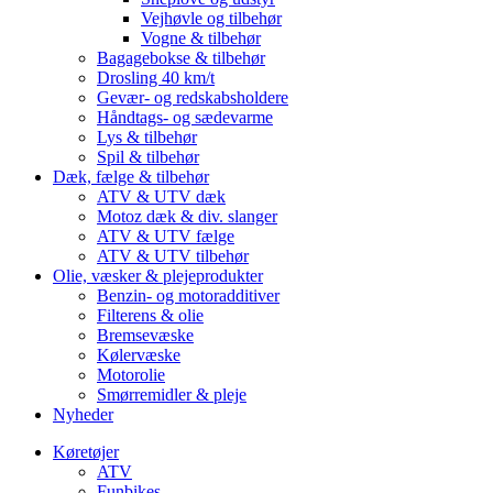
Vejhøvle og tilbehør
Vogne & tilbehør
Bagagebokse & tilbehør
Drosling 40 km/t
Gevær- og redskabsholdere
Håndtags- og sædevarme
Lys & tilbehør
Spil & tilbehør
Dæk, fælge & tilbehør
ATV & UTV dæk
Motoz dæk & div. slanger
ATV & UTV fælge
ATV & UTV tilbehør
Olie, væsker & plejeprodukter
Benzin- og motoradditiver
Filterens & olie
Bremsevæske
Kølervæske
Motorolie
Smørremidler & pleje
Nyheder
Køretøjer
ATV
Funbikes