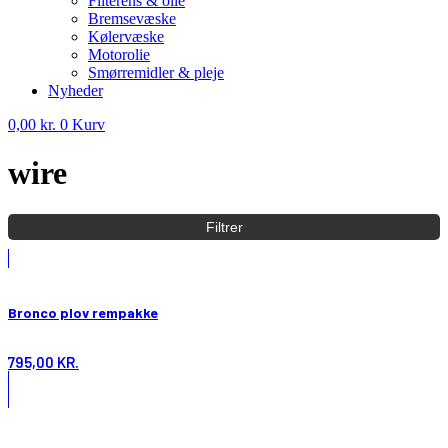
Filterens & olie
Bremsevæske
Kølervæske
Motorolie
Smørremidler & pleje
Nyheder
0,00
kr.
0
Kurv
wire
Filtrer
Bronco plov rempakke
795,00
KR.