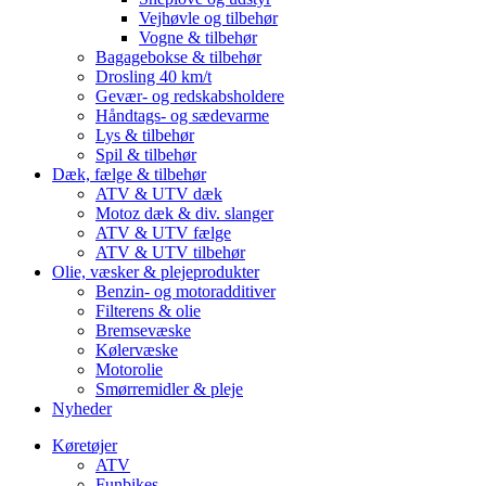
Vejhøvle og tilbehør
Vogne & tilbehør
Bagagebokse & tilbehør
Drosling 40 km/t
Gevær- og redskabsholdere
Håndtags- og sædevarme
Lys & tilbehør
Spil & tilbehør
Dæk, fælge & tilbehør
ATV & UTV dæk
Motoz dæk & div. slanger
ATV & UTV fælge
ATV & UTV tilbehør
Olie, væsker & plejeprodukter
Benzin- og motoradditiver
Filterens & olie
Bremsevæske
Kølervæske
Motorolie
Smørremidler & pleje
Nyheder
Køretøjer
ATV
Funbikes