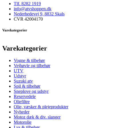
Tlf. 8282 1919
info@atvshoppen.dk
Nederhedevej 9, 8832 Skals
CVR 42004170
Varekategorier
Varekategorier
Vogne & tilbehør
Vejhøvle og tilbehør
UTV
Udstyr
Suzuki atv
Spil & tilbehør
Sneplove og udstyr
Reservedele
Oliefiltre
Olie, væsker & plejeprodukter
Nyheder
Motoz dæk & div. slanger
Motorolie
Lys & tilbehør