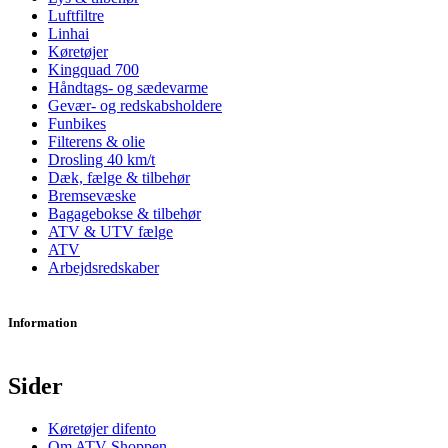
Luftfiltre
Linhai
Køretøjer
Kingquad 700
Håndtags- og sædevarme
Gevær- og redskabsholdere
Funbikes
Filterens & olie
Drosling 40 km/t
Dæk, fælge & tilbehør
Bremsevæske
Bagagebokse & tilbehør
ATV & UTV fælge
ATV
Arbejdsredskaber
Information
Sider
Køretøjer difento
Om ATV Shoppen