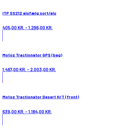
ITP SS212 alufælg sort/alu
405,00
KR.
–
1.296,00
KR.
Motoz Tractionator GPS (bag)
1.467,00
KR.
–
2.003,00
KR.
Motoz Tractionator Desert H/T (front)
639,00
KR.
–
1.184,00
KR.