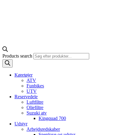
Products search
Køretøjer
ATV
Funbikes
UTV
Reservedele
Luftfiltre
Oliefiltre
Suzuki atv
Kingquad 700
Udstyr
Arbejdsredskaber
Sneplove og udstyr