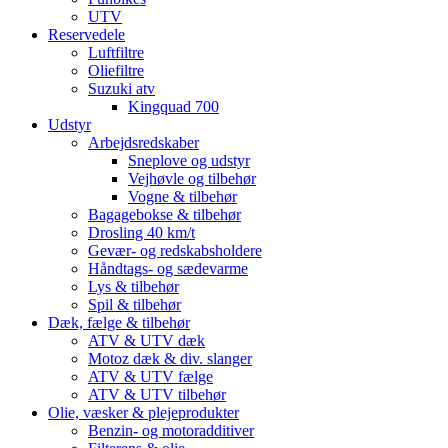
UTV
Reservedele
Luftfiltre
Oliefiltre
Suzuki atv
Kingquad 700
Udstyr
Arbejdsredskaber
Sneplove og udstyr
Vejhøvle og tilbehør
Vogne & tilbehør
Bagagebokse & tilbehør
Drosling 40 km/t
Gevær- og redskabsholdere
Håndtags- og sædevarme
Lys & tilbehør
Spil & tilbehør
Dæk, fælge & tilbehør
ATV & UTV dæk
Motoz dæk & div. slanger
ATV & UTV fælge
ATV & UTV tilbehør
Olie, væsker & plejeprodukter
Benzin- og motoradditiver