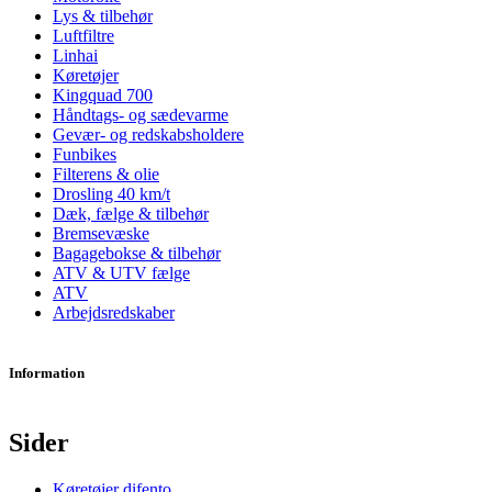
Lys & tilbehør
Luftfiltre
Linhai
Køretøjer
Kingquad 700
Håndtags- og sædevarme
Gevær- og redskabsholdere
Funbikes
Filterens & olie
Drosling 40 km/t
Dæk, fælge & tilbehør
Bremsevæske
Bagagebokse & tilbehør
ATV & UTV fælge
ATV
Arbejdsredskaber
Information
Sider
Køretøjer difento