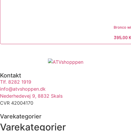
Bronco wi
395,00
K
Kontakt
Tlf. 8282 1919
info@atvshoppen.dk
Nederhedevej 9, 8832 Skals
CVR 42004170
Varekategorier
Varekategorier