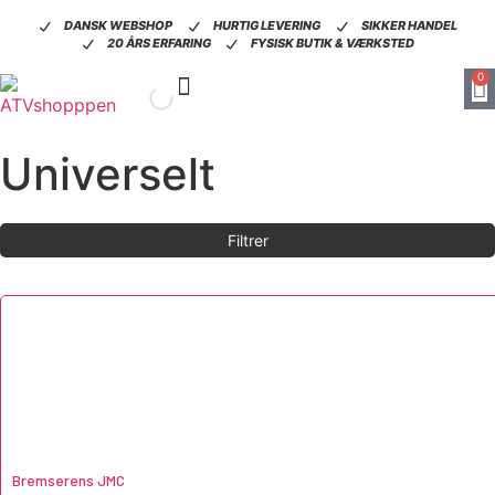
DANSK WEBSHOP
HURTIG LEVERING
SIKKER HANDEL
20 ÅRS ERFARING
FYSISK BUTIK & VÆRKSTED
0
DÆK, FÆLGE & TILBEHØR
OLIE, VÆSKER & PLEJEPRODUKTER
Universelt
Filtrer
Bremserens JMC