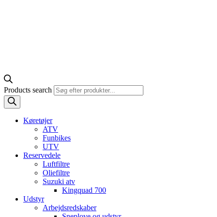
Products search
Køretøjer
ATV
Funbikes
UTV
Reservedele
Luftfiltre
Oliefiltre
Suzuki atv
Kingquad 700
Udstyr
Arbejdsredskaber
Sneplove og udstyr