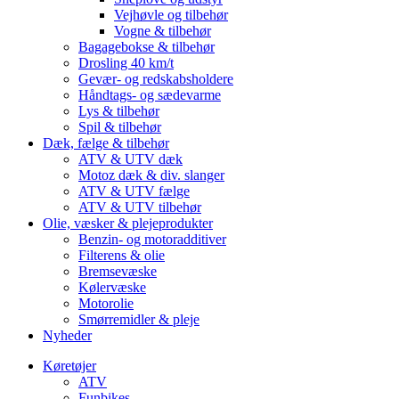
Vejhøvle og tilbehør
Vogne & tilbehør
Bagagebokse & tilbehør
Drosling 40 km/t
Gevær- og redskabsholdere
Håndtags- og sædevarme
Lys & tilbehør
Spil & tilbehør
Dæk, fælge & tilbehør
ATV & UTV dæk
Motoz dæk & div. slanger
ATV & UTV fælge
ATV & UTV tilbehør
Olie, væsker & plejeprodukter
Benzin- og motoradditiver
Filterens & olie
Bremsevæske
Kølervæske
Motorolie
Smørremidler & pleje
Nyheder
Køretøjer
ATV
Funbikes