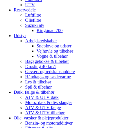
UTV
Reservedele
Luftfiltre
Oliefiltre
Suzuki atv
Kingquad 700
Udstyr
Arbejdsredskaber
Sneplove og udstyr
Vejhøvle og tilbehør
Vogne & tilbehør
Bagagebokse & tilbehør
Drosling 40 km/t
Gevær- og redskabsholdere
Håndtags- og sædevarme
Lys & tilbehør
Spil & tilbehør
Dæk, fælge & tilbehør
ATV & UTV dæk
Motoz dæk & div. slanger
ATV & UTV fælge
ATV & UTV tilbehør
Olie, væsker & plejeprodukter
Benzin- og motoradditiver