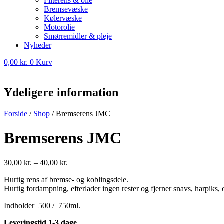
Filterens & olie
Bremsevæske
Kølervæske
Motorolie
Smørremidler & pleje
Nyheder
0,00
kr.
0
Kurv
Ydeligere information
Forside
/
Shop
/
Bremserens JMC
Bremserens JMC
30,00
kr.
–
40,00
kr.
Hurtig rens af bremse- og koblingsdele.
Hurtig fordampning, efterlader ingen rester og fjerner snavs, harpiks, o
Indholder 500 / 750ml.
Leveringstid 1-3 dage