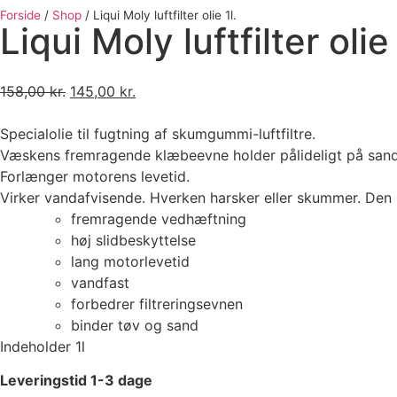
Forside
/
Shop
/
Liqui Moly luftfilter olie 1l.
Liqui Moly luftfilter olie 
158,00
kr.
145,00
kr.
Specialolie til fugtning af skumgummi-luftfiltre.
Væskens fremragende klæbeevne holder pålideligt på sand o
Forlænger motorens levetid.
Virker vandafvisende. Hverken harsker eller skummer. Den b
fremragende vedhæftning
høj slidbeskyttelse
lang motorlevetid
vandfast
forbedrer filtreringsevnen
binder tøv og sand
Indeholder 1l
Leveringstid 1-3 dage