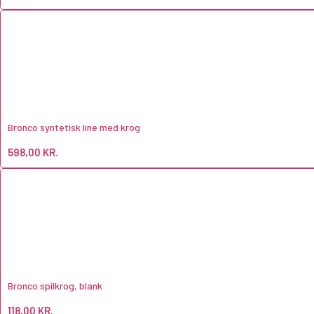
Bronco syntetisk line med krog
598,00
KR.
Bronco spilkrog, blank
118,00
KR.