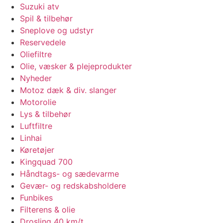
Suzuki atv
Spil & tilbehør
Sneplove og udstyr
Reservedele
Oliefiltre
Olie, væsker & plejeprodukter
Nyheder
Motoz dæk & div. slanger
Motorolie
Lys & tilbehør
Luftfiltre
Linhai
Køretøjer
Kingquad 700
Håndtags- og sædevarme
Gevær- og redskabsholdere
Funbikes
Filterens & olie
Drosling 40 km/t