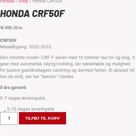
Forside
/
Shop
/
Honda CRF50F
HONDA CRF50F
16.995,00
kr.
CRF50F
Modelårgang: 2022-2023
Den mindste model i CRF-F serien med 10 tommer hjul for og bag, 3
gear med automatisk (slyng) kobling, lav sædehøjde og mulighed
for justere gashåndtagets vandring og dermed farten. Et absolut hit
hos de små, der har ”benzin” i blodet.
5 års garanti
5-7 dages leveringstid.
5-10 dages leveringstid
TILFØJ TIL KURV