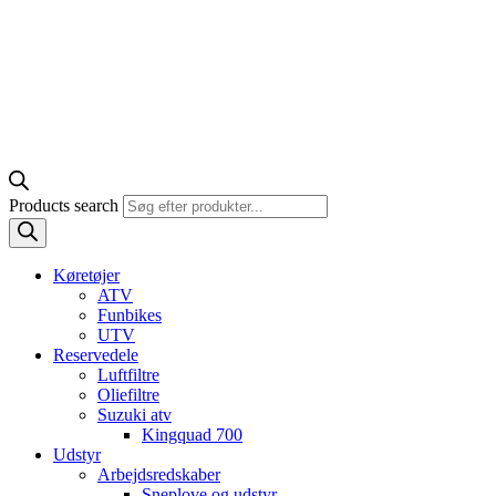
Products search
Køretøjer
ATV
Funbikes
UTV
Reservedele
Luftfiltre
Oliefiltre
Suzuki atv
Kingquad 700
Udstyr
Arbejdsredskaber
Sneplove og udstyr