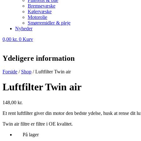
Filterens & olie
Bremsevæske
Kølervæske
Motorolie
Smørremidler & pleje
Nyheder
0,00
kr.
0
Kurv
Ydeligere information
Forside
/
Shop
/
Luftfilter Twin air
Luftfilter Twin air
148,00
kr.
Et rent luftfilter giver din motor den bedste ydelse, husk at rense dit luf
Twin air filtre er filtre i OE kvalitet.
På lager