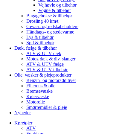
Vejhøvle og tilbehør
Vogne & tilbehør
Bagagebokse & tilbehør
Drosling 40 km/t
Gevær- og redskabsholdere
Håndtags- og sædevarme
Lys & tilbehør
Spil & tilbehør
Dæk, fælge & tilbehør
ATV & UTV dæk
Motoz dæk & div. slanger
ATV & UTV fælge
ATV & UTV tilbehør
Olie, væsker & plejeprodukter
Benzin- og motoradditiver
Filterens & olie
Bremsevæske
Kølervæske
Motorolie
Smørremidler & pleje
Nyheder
Køretøjer
ATV
Funbikes