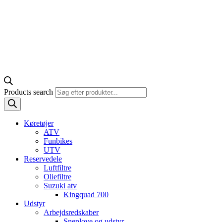
Products search
Køretøjer
ATV
Funbikes
UTV
Reservedele
Luftfiltre
Oliefiltre
Suzuki atv
Kingquad 700
Udstyr
Arbejdsredskaber
Sneplove og udstyr