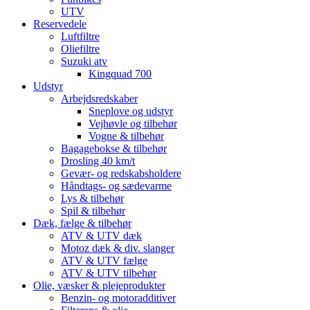
UTV
Reservedele
Luftfiltre
Oliefiltre
Suzuki atv
Kingquad 700
Udstyr
Arbejdsredskaber
Sneplove og udstyr
Vejhøvle og tilbehør
Vogne & tilbehør
Bagagebokse & tilbehør
Drosling 40 km/t
Gevær- og redskabsholdere
Håndtags- og sædevarme
Lys & tilbehør
Spil & tilbehør
Dæk, fælge & tilbehør
ATV & UTV dæk
Motoz dæk & div. slanger
ATV & UTV fælge
ATV & UTV tilbehør
Olie, væsker & plejeprodukter
Benzin- og motoradditiver