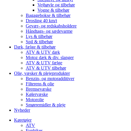
Vejhøvle og tilbehør
Vogne & tilbehør
Bagagebokse & tilbehør
Drosling 40 km/t
Gevær- og redskabsholdere
Håndtags- og sædevarme
Lys & tilbehør
Spil & tilbehør
Dæk, fælge & tilbehør
ATV & UTV dæk
Motoz dæk & div. slanger
ATV & UTV fælge
ATV & UTV tilbehør
Olie, væsker & plejeprodukter
Benzin- og motoradditiver
Filterens & olie
Bremsevæske
Kølervæske
Motorolie
Smørremidler & pleje
Nyheder
Køretøjer
ATV
Funbikes