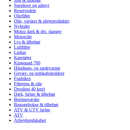
Spil & tilbehør
Sneplove og udstyr
Reservedele
Oliefiltre
Olie, væsker & plejeprodukter
Nyheder
Motoz dæk & div. slanger
Motorolie
Lys & tilbehør
Luftfiltre
Linhai
Køretøjer
Kingquad 700
Håndtags- og sædevarme
Gevær- og redskabsholdere
Funbikes
Filterens & olie
Drosling 40 km/t
Dæk, fælge & tilbehør
Bremsevæske
Bagagebokse & tilbehør
ATV & UTV fælge
ATV
Arbejdsredskaber