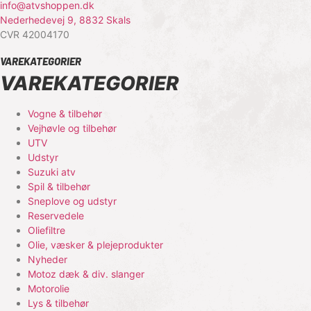
info@atvshoppen.dk
Nederhedevej 9, 8832 Skals
CVR 42004170
VAREKATEGORIER
VAREKATEGORIER
Vogne & tilbehør
Vejhøvle og tilbehør
UTV
Udstyr
Suzuki atv
Spil & tilbehør
Sneplove og udstyr
Reservedele
Oliefiltre
Olie, væsker & plejeprodukter
Nyheder
Motoz dæk & div. slanger
Motorolie
Lys & tilbehør