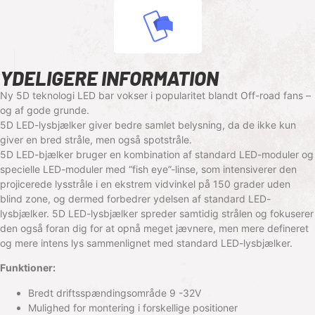
YDELIGERE INFORMATION
Ny 5D teknologi LED bar vokser i popularitet blandt Off-road fans –
og af gode grunde.
5D LED-lysbjælker giver bedre samlet belysning, da de ikke kun
giver en bred stråle, men også spotstråle.
5D LED-bjælker bruger en kombination af standard LED-moduler og
specielle LED-moduler med “fish eye”-linse, som intensiverer den
projicerede lysstråle i en ekstrem vidvinkel på 150 grader uden
blind zone, og dermed forbedrer ydelsen af ​​standard LED-
lysbjælker. 5D LED-lysbjælker spreder samtidig strålen og fokuserer
den også foran dig for at opnå meget jævnere, men mere defineret
og mere intens lys sammenlignet med standard LED-lysbjælker.
Funktioner:
Bredt driftsspændingsområde 9 -32V
Mulighed for montering i forskellige positioner