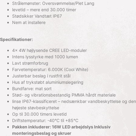
Strålemønster: Oversvømmelse/Plet Lang
levetid – mere end 30.000 timer
Stødsikker Vandtæt IP67
Nem at installere
Specifikationer:
4x 4W højlysende CREE LED-moduler
Intens lysstyrke med 1000 lumen
Lavt strømforbrug
Farvetemperatur: 6.000K (Cool White)
Justerbar beslag i rustfrit stål
Hus af trykstøbt aluminiumslegering
Bundfarve: mat sort
Stød- og vibrationsbestandig PMMA hårdt materiale
linse IP67-klassificeret – nedsænkbar vandbeskyttelse og den
højeste støvbeskyttelse
Op til 30.000 timers levetid
Driftstemperatur: -40°C til +85°C
Pakken inkluderer: 16W LED arbejdslys Inklusiv
monteringsbeslag og skruer