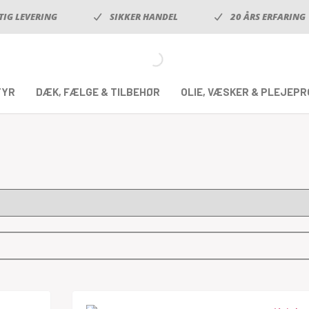
TIG LEVERING
SIKKER HANDEL
20 ÅRS ERFARING
TYR
DÆK, FÆLGE & TILBEHØR
OLIE, VÆSKER & PLEJEP