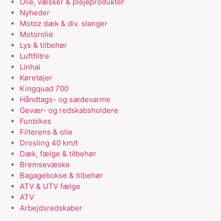
Olie, væsker & plejeprodukter
Nyheder
Motoz dæk & div. slanger
Motorolie
Lys & tilbehør
Luftfiltre
Linhai
Køretøjer
Kingquad 700
Håndtags- og sædevarme
Gevær- og redskabsholdere
Funbikes
Filterens & olie
Drosling 40 km/t
Dæk, fælge & tilbehør
Bremsevæske
Bagagebokse & tilbehør
ATV & UTV fælge
ATV
Arbejdsredskaber