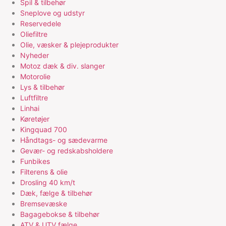
Spil & tilbehør
Sneplove og udstyr
Reservedele
Oliefiltre
Olie, væsker & plejeprodukter
Nyheder
Motoz dæk & div. slanger
Motorolie
Lys & tilbehør
Luftfiltre
Linhai
Køretøjer
Kingquad 700
Håndtags- og sædevarme
Gevær- og redskabsholdere
Funbikes
Filterens & olie
Drosling 40 km/t
Dæk, fælge & tilbehør
Bremsevæske
Bagagebokse & tilbehør
ATV & UTV fælge