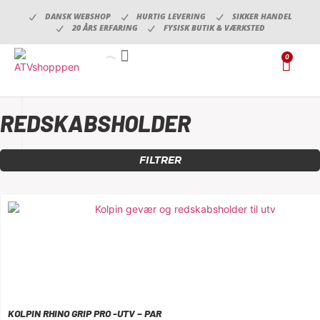
DANSK WEBSHOP
HURTIG LEVERING
SIKKER HANDEL
20 ÅRS ERFARING
FYSISK BUTIK & VÆRKSTED
0
DÆK, FÆLGE & TILBEHØR
OLIE, VÆSKER & PLEJEPRODUKTER
REDSKABSHOLDER
FILTRER
KOLPIN RHINO GRIP PRO -UTV – PAR