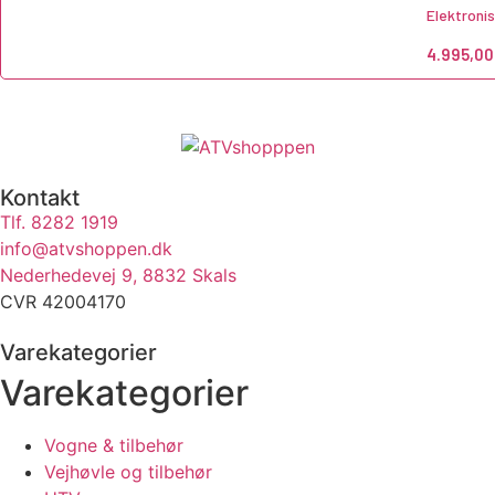
Elektroni
4.995,0
Kontakt
Tlf. 8282 1919
info@atvshoppen.dk
Nederhedevej 9, 8832 Skals
CVR 42004170
Varekategorier
Varekategorier
Vogne & tilbehør
Vejhøvle og tilbehør