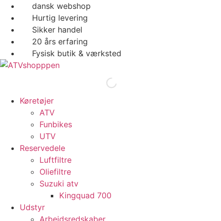
Videre
dansk webshop
til
Hurtig levering
indhold
Sikker handel
20 års erfaring
Fysisk butik & værksted
Køretøjer
ATV
Funbikes
UTV
Reservedele
Luftfiltre
Oliefiltre
Suzuki atv
Kingquad 700
Udstyr
Arbejdsredskaber