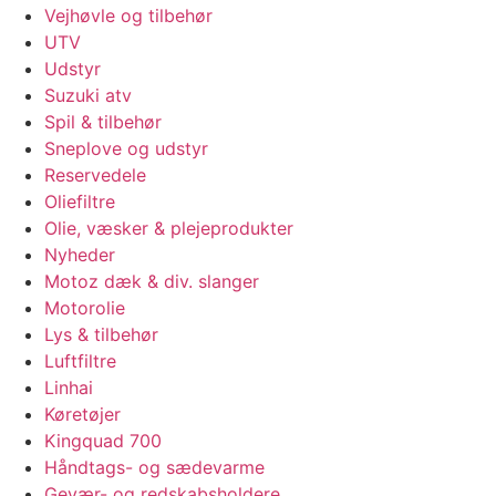
Vejhøvle og tilbehør
UTV
Udstyr
Suzuki atv
Spil & tilbehør
Sneplove og udstyr
Reservedele
Oliefiltre
Olie, væsker & plejeprodukter
Nyheder
Motoz dæk & div. slanger
Motorolie
Lys & tilbehør
Luftfiltre
Linhai
Køretøjer
Kingquad 700
Håndtags- og sædevarme
Gevær- og redskabsholdere