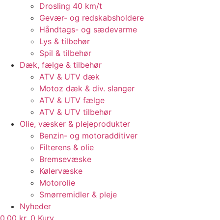
Drosling 40 km/t
Gevær- og redskabsholdere
Håndtags- og sædevarme
Lys & tilbehør
Spil & tilbehør
Dæk, fælge & tilbehør
ATV & UTV dæk
Motoz dæk & div. slanger
ATV & UTV fælge
ATV & UTV tilbehør
Olie, væsker & plejeprodukter
Benzin- og motoradditiver
Filterens & olie
Bremsevæske
Kølervæske
Motorolie
Smørremidler & pleje
Nyheder
0,00
kr.
0
Kurv